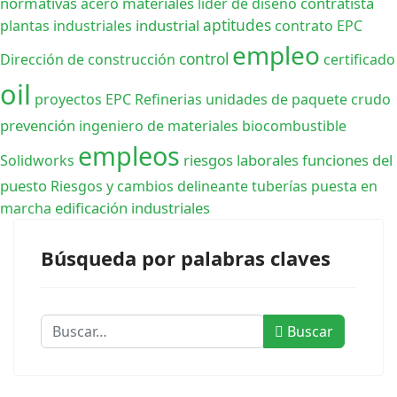
normativas
materiales
contratista
acero
lider de diseño
aptitudes
industrial
plantas industriales
contrato EPC
empleo
control
Dirección de construcción
certificado
oil
proyectos EPC Refinerias
unidades de paquete
crudo
prevención
ingeniero de materiales
biocombustible
empleos
riesgos laborales
funciones del
Solidworks
puesto
Riesgos y cambios
delineante tuberías
puesta en
edificación
industriales
marcha
Búsqueda por palabras claves
Buscar
Buscar
Type 2 or more characters for results.