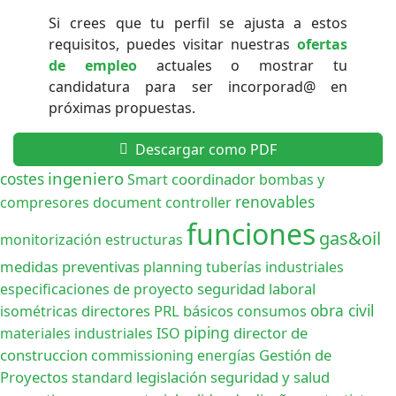
Si crees que tu perfil se ajusta a estos
requisitos, puedes visitar nuestras
ofertas
de empleo
actuales o mostrar tu
candidatura para ser incorporad@ en
próximas propuestas.
Descargar como PDF
ingeniero
costes
coordinador
Smart
bombas y
renovables
compresores
document controller
funciones
gas&oil
monitorización estructuras
medidas preventivas
planning
tuberías industriales
seguridad laboral
especificaciones de proyecto
obra civil
directores
PRL
básicos
isométricas
consumos
piping
director de
materiales industriales
ISO
construccion
Gestión de
commissioning
energías
Proyectos
legislación
seguridad y salud
standard