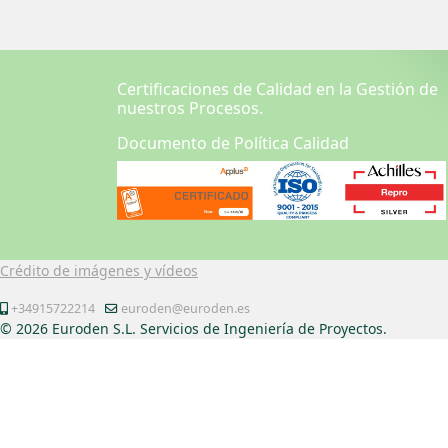
Certificaciones de Calidad en la Gestión de
nuestros Procesos.
Documento de Política Calidad
Crédito de imágenes y vídeos
+34915722214
euroden@euroden.es
© 2026 Euroden S.L. Servicios de Ingeniería de Proyectos.