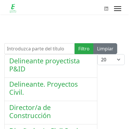
Introduzca parte del título
Filtro
Limpiar
Cantidad
Delineante proyectista
P&ID
Delineante. Proyectos
Civil.
Director/a de
Construcción