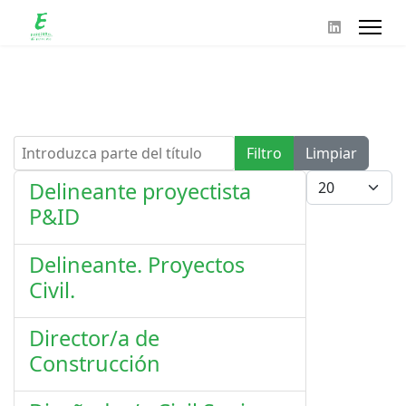
Introduzca parte del título
Filtro
Limpiar
Cantidad
Delineante proyectista
P&ID
Delineante. Proyectos
Civil.
Director/a de
Construcción