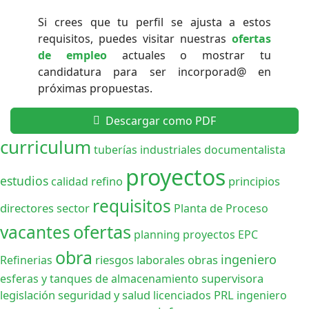
Si crees que tu perfil se ajusta a estos
requisitos, puedes visitar nuestras
ofertas
de empleo
actuales o mostrar tu
candidatura para ser incorporad@ en
próximas propuestas.
Descargar como PDF
curriculum
tuberías industriales
documentalista
proyectos
estudios
refino
principios
calidad
requisitos
directores
sector
Planta de Proceso
ofertas
vacantes
planning
proyectos EPC
obra
ingeniero
riesgos laborales
obras
Refinerias
supervisora
esferas y tanques de almacenamiento
legislación
seguridad y salud
PRL
licenciados
ingeniero