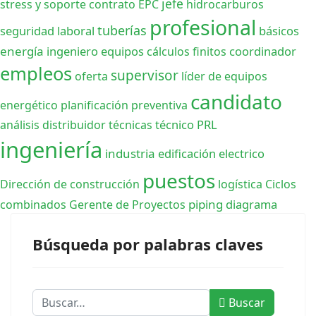
jefe
stress y soporte
contrato EPC
hidrocarburos
profesional
tuberías
seguridad laboral
básicos
energía
ingeniero equipos
coordinador
cálculos finitos
empleos
supervisor
oferta
líder de equipos
candidato
energético
planificación preventiva
técnico PRL
análisis
distribuidor
técnicas
ingeniería
industria
edificación
electrico
puestos
Dirección de construcción
logística
Ciclos
piping
diagrama
combinados
Gerente de Proyectos
Búsqueda por palabras claves
Buscar
Buscar