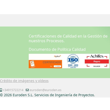
Certificaciones de Calidad en la Gestión de
nuestros Procesos.
Documento de Política Calidad
Crédito de imágenes y vídeos
+34915722214
euroden@euroden.es
© 2026 Euroden S.L. Servicios de Ingeniería de Proyectos.